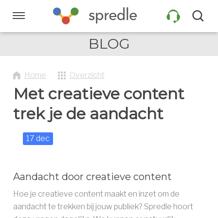
Sla
links
Navigatie
over
BLOG
Spring
HOME
naar
de
Home
Overzicht
inhoud
PRODUCTEN
Met creatieve content
Spring
naar
trek je de aandacht
navigatie
KLANTEN
17 dec
INFORMATIE
Aandacht door creatieve content
Hoe je creatieve content maakt en inzet om de
COMPANY
aandacht te trekken bij jouw publiek? Spredle hoort