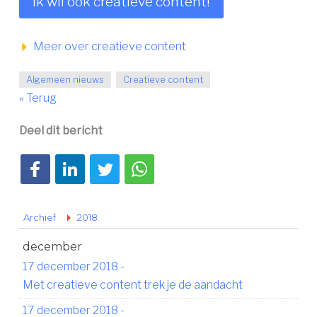
Ik wil ook creatieve content!
Meer over creatieve content
Algemeen nieuws
Creatieve content
« Terug
Deel dit bericht
Deel op Facebook
Deel op LinkedIn
Deel op Twitter
Deel via WhatsApp
Archief
2018
december
17 december 2018
-
Met creatieve content trek je de aandacht
17 december 2018
-