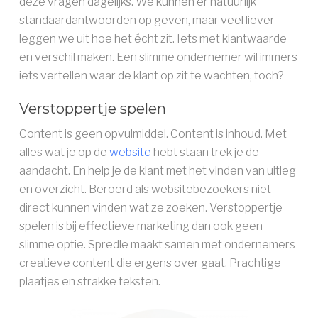
deze vragen dagelijks. We kunnen er natuurlijk
standaardantwoorden op geven, maar veel liever
AAN DE SLAG ››
leggen we uit hoe het écht zit. Iets met klantwaarde
en verschil maken. Een slimme ondernemer wil immers
iets vertellen waar de klant op zit te wachten, toch?
Verstoppertje spelen
Content is geen opvulmiddel. Content is inhoud. Met
alles wat je op de
website
hebt staan trek je de
aandacht. En help je de klant met het vinden van uitleg
en overzicht. Beroerd als websitebezoekers niet
direct kunnen vinden wat ze zoeken. Verstoppertje
spelen is bij effectieve marketing dan ook geen
slimme optie. Spredle maakt samen met ondernemers
creatieve content die ergens over gaat. Prachtige
plaatjes en strakke teksten.