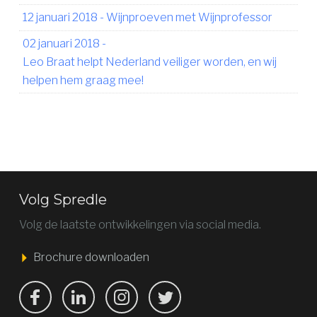
12 januari 2018
-
Wijnproeven met Wijnprofessor
02 januari 2018
-
Leo Braat helpt Nederland veiliger worden, en wij
helpen hem graag mee!
Volg Spredle
Volg de laatste ontwikkelingen via social media.
Brochure downloaden
Bekijk ons op Facebook
Bekijk ons op LinkedIn
Bekijk ons op LinkedIn
Bekijk ons op Twitter