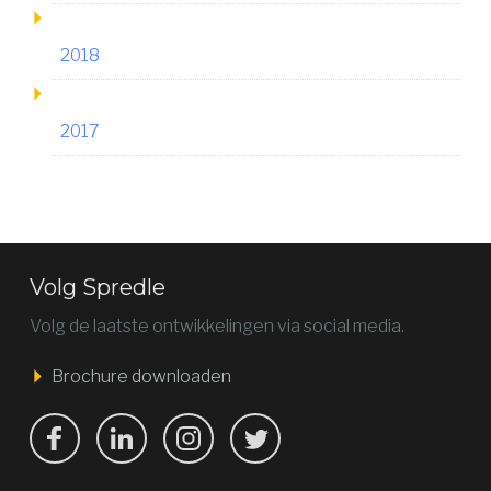
AAN DE SLAG ››
2018
2017
Volg Spredle
Volg de laatste ontwikkelingen via social media.
Brochure downloaden
Bekijk ons op Facebook
Bekijk ons op LinkedIn
Bekijk ons op LinkedIn
Bekijk ons op Twitter