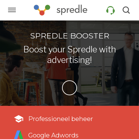
Sla
links
Navigatie
over
Spring
HOME
SPREDLE BOOSTER
naar
de
Boost your Spredle with
inhoud
PRODUCTEN
advertising!
Spring
naar
navigatie
KLANTEN
INFORMATIE
Professioneel beheer
COMPANY
Google Adwords