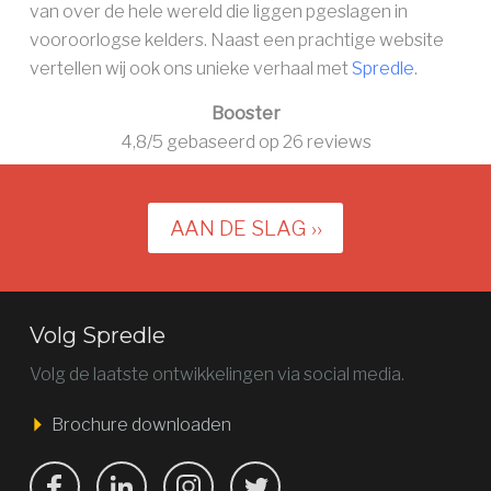
van over de hele wereld die liggen pgeslagen in
vooroorlogse kelders. Naast een prachtige website
vertellen wij ook ons unieke verhaal met
Spredle
.
Booster
4,8
/5 gebaseerd op
26
reviews
AAN DE SLAG ››
Volg Spredle
Volg de laatste ontwikkelingen via social media.
Brochure downloaden
Bekijk ons op Facebook
Bekijk ons op LinkedIn
Bekijk ons op LinkedIn
Bekijk ons op Twitter