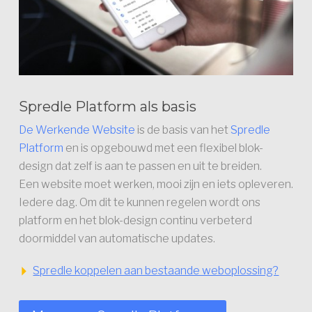
Spredle Platform als basis
De Werkende Website
is de basis van het
Spredle
Platform
en is opgebouwd met een flexibel blok-
design dat zelf is aan te passen en uit te breiden.
Een website moet werken, mooi zijn en iets opleveren.
Iedere dag. Om dit te kunnen regelen wordt ons
platform en het blok-design continu verbeterd
doormiddel van automatische updates.
Spredle koppelen aan bestaande weboplossing?