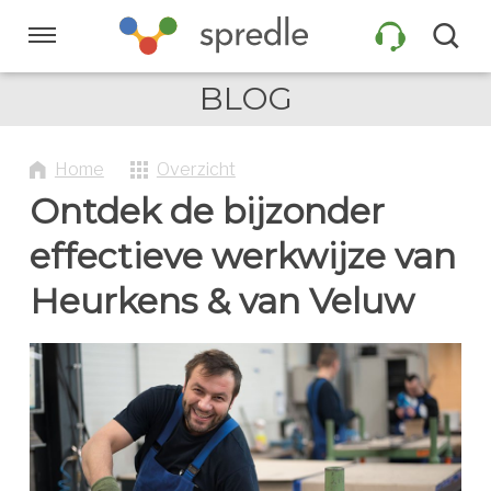
Sla
links
Navigatie
over
BLOG
Spring
HOME
naar
de
Home
Overzicht
inhoud
PRODUCTEN
Ontdek de bijzonder
Spring
naar
effectieve werkwijze van
navigatie
KLANTEN
Heurkens & van Veluw
INFORMATIE
COMPANY