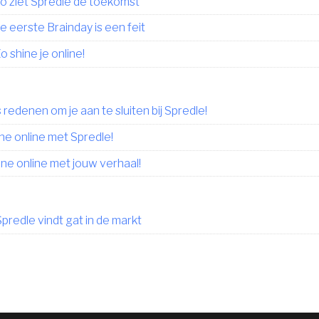
o ziet Spredle de toekomst
e eerste Brainday is een feit
o shine je online!
 redenen om je aan te sluiten bij Spredle!
ne online met Spredle!
ine online met jouw verhaal!
predle vindt gat in de markt