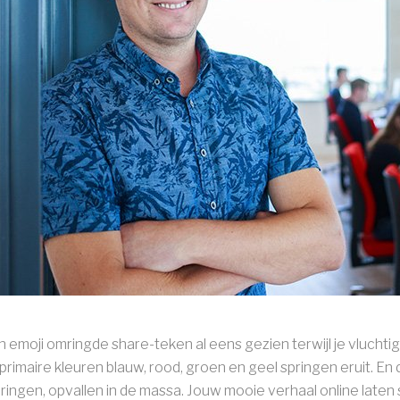
 emoji omringde share-teken al eens gezien terwijl je vluchtig 
e primaire kleuren blauw, rood, groen en geel springen eruit. En
 springen, opvallen in de massa. Jouw mooie verhaal online laten