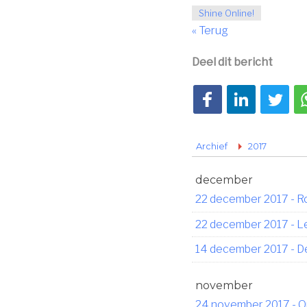
Shine Online!
« Terug
Deel dit bericht
Deel op Facebook
Deel op LinkedIn
Deel op Tw
Archief
2017
december
22 december 2017
-
Ro
22 december 2017
-
L
14 december 2017
-
De
november
24 november 2017
-
O