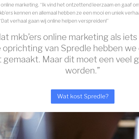
line marketing. “Ik vind het ontzettend leerzaam en gaaf om b
kb’ers kennen en allemaal hebben ze een mooi en uniek verhaa
 “Dat verhaal gaan wij online helpen verspreiden!”
t mkb’ers online marketing als iets
 oprichting van Spredle hebben we e
t gemaakt. Maar dit moet een veel 
worden.”
Wat kost Spredle?