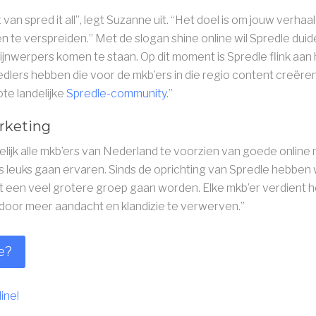
an spred it all”, legt Suzanne uit. “Het doel is om jouw verhaa
n te verspreiden.” Met de slogan shine online wil Spredle duidel
hijnwerpers komen te staan. Op dit moment is Spredle flink aan 
edlers hebben die voor de mkb’ers in die regio content creër
ote landelijke
Spredle-community
.”
rketing
elijk alle mkb’ers van Nederland te voorzien van goede online
ts leuks gaan ervaren. Sinds de oprichting van Spredle hebben 
 een veel grotere groep gaan worden. Elke mkb’er verdient he
door meer aandacht en klandizie te verwerven.”
e?
ine!