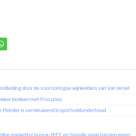
itter
Deel via WhatsApp
ndleiding door de vooroorlogse wijnkelders van Van Iersel
ekker blokken met Procurios
 Peinder is vernieuwend in sportveldonderhoud
nline marketing bureau RIFF en Spredle slaan handen ineen