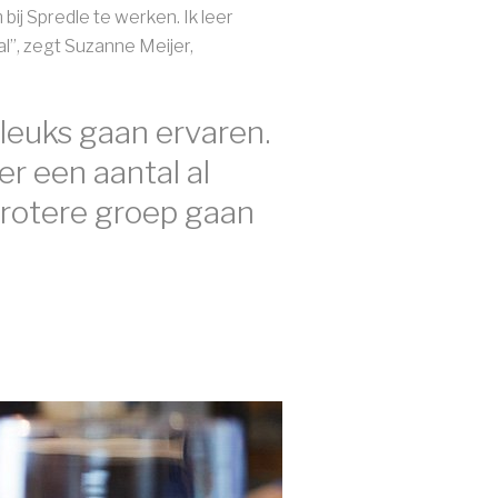
ij Spredle te werken. Ik leer
l”, zegt Suzanne Meijer,
 leuks gaan ervaren.
r een aantal al
grotere groep gaan