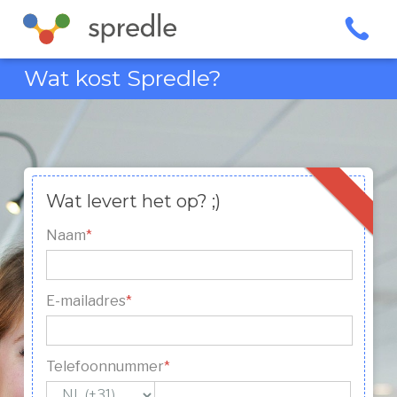
Spring
naar
de
Wat kost Spredle?
inhoud
Wat levert het op? ;)
Naam
*
E-mailadres
*
Telefoonnummer
*