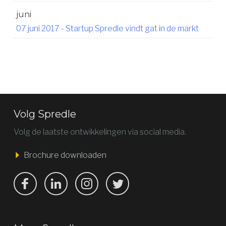
juni
07 juni 2017
-
Startup Spredle vindt gat in de markt
Volg Spredle
Volg de laatste ontwikkelingen via social media.
Brochure downloaden
Bekijk ons op Facebook
Bekijk ons op LinkedIn
Bekijk ons op LinkedIn
Bekijk ons op Twitter