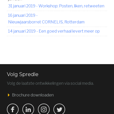
31 januari 2019
-
Workshop: Posten, liken, retweeten
16 januari 2019
-
Nieuwjaarsborrel: CORNELIS, Rotterdam
14 januari 2019
-
Een goed verhaal levert meer op
Volg Spredle
Volg de laatste ontwikkelingen via social media.
Brochure downloaden
Bekijk ons op Facebook
Bekijk ons op LinkedIn
Bekijk ons op LinkedIn
Bekijk ons op Twitter