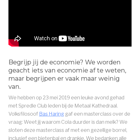
AAN DE SLAG ››
Begrijp jij de economie? We worden
geacht iets van economie af te weten,
maar begrijpen er vaak maar weinig
van.
We hebben op 23 mei 2019 een leuke avond gehad
met Spredle Club leden bij de Metaal Kathedraal.
Volksfilosoof
Bas Haring
gaf een masterclass over de
vraag: Weet jij waarom Cola duurder is dan melk? We
sloten deze masterclass af met een gezellige borrel,
inclusief een bietenbal en drankje. We bedanken alle