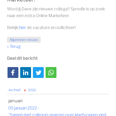
Word jij Dave zijn nieuwe collega? Spredle is op zoek
naar een extra Online Marketeer.
Bekijk
hier
de vacature en solliciteer!
Algemeen nieuws
« Terug
Deel dit bericht
Deel op Facebook
Deel op LinkedIn
Deel op Twitter
Deel via WhatsApp
Archief
2022
januari
05 januari 2022
-
“Samen met collega’s sparren over klantvragen vind