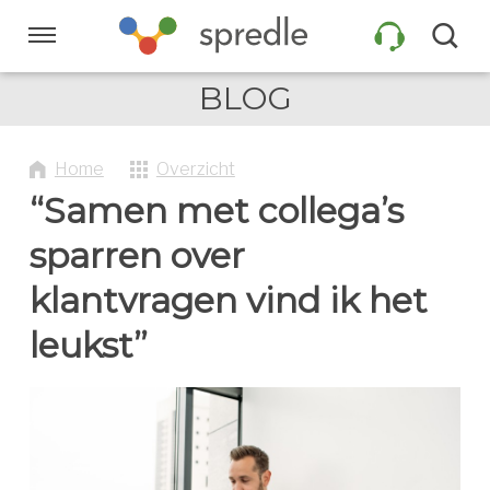
Sla
links
Navigatie
over
BLOG
Spring
HOME
naar
de
Home
Overzicht
inhoud
PRODUCTEN
“Samen met collega’s
Spring
naar
sparren over
navigatie
KLANTEN
klantvragen vind ik het
leukst”
INFORMATIE
COMPANY