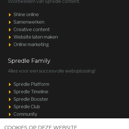
Voorbeelden van Spredle content.
Shine online
Samenwerken
Creative content
Website laten maken
Online marketing
Spredle Family
Alles voor een succesvolle weboplossing!
Spredle Platform
Spredle Timeline
Spredle Booster
Spredle Club
Community
COOKIES OP DEZE WEBSITE