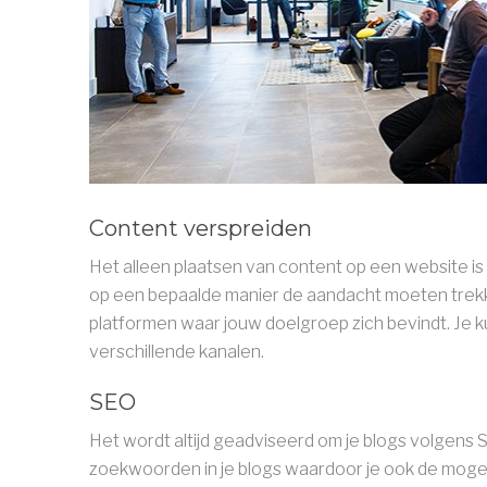
Content verspreiden
Het alleen plaatsen van content op een website i
op een bepaalde manier de aandacht moeten trekk
platformen waar jouw doelgroep zich bevindt. Je k
verschillende kanalen.
SEO
Het wordt altijd geadviseerd om je blogs volgens SE
zoekwoorden in je blogs waardoor je ook de mogeli