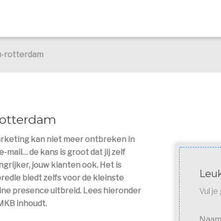
u-rotterdam
Rotterdam
marketing kan niet meer ontbreken in
-mail… de kans is groot dat jij zelf
rijker, jouw klanten ook. Het is
Leuk
redle biedt zelfs voor de kleinste
ne presence uitbreid. Lees hieronder
Vul j
MKB inhoudt.
Naa