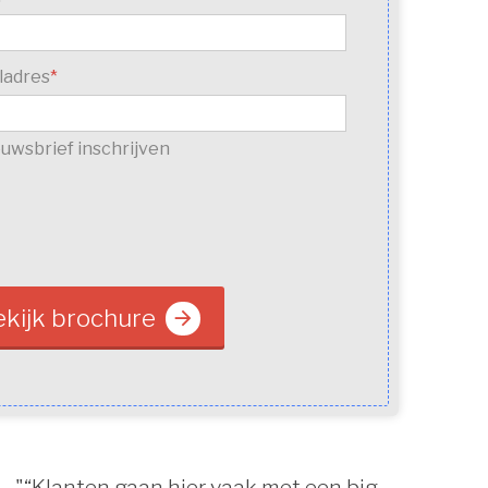
ladres
*
uwsbrief inschrijven
ekijk brochure
"“Klanten gaan hier vaak met een big