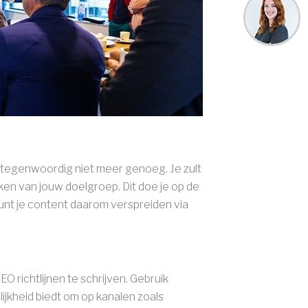
s tegenwoordig niet meer genoeg. Je zult
en van jouw doelgroep. Dit doe je op de
unt je content daarom verspreiden via
O richtlijnen te schrijven. Gebruik
jkheid biedt om op kanalen zoals